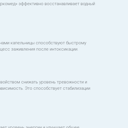
«Наркомед» эффективно восстанавливает водный
инами капельницы способствуют быстрому
цесс заживления после интоксикации.
войством снижать уровень тревожности и
висимость. Это способствует стабилизации
ает уровень энергии и улучшает общее