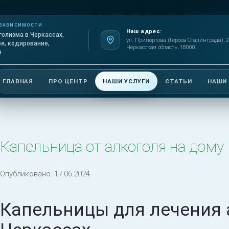
 ЗАВИСИМОСТИ
Наш адрес:
голизма в Черкассах,
ул. Припортова (Героев Сталинграда), 2
оя, кодирование,
Черкасская область, 18000
я
ГЛАВНАЯ
ПРО ЦЕНТР
НАШИ УСЛУГИ
СТАТЬИ
НАШИ
Капельница от алкоголя на дому
Опубликовано:
17.06.2024
Капельницы для лечения 