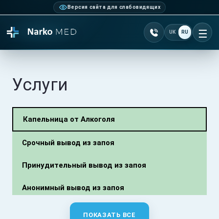
Версия сайта для слабовидящих
Позвонить +38 077 10
UK
RU
От
Услуги
Капельница от Алкоголя
Срочный вывод из запоя
Принудительный вывод из запоя
Анонимный вывод из запоя
Вывод из запоя в стационаре
ПОКАЗАТЬ ВСЕ