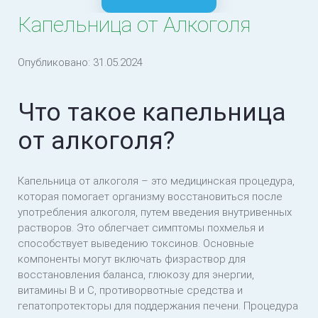
Капельница от Алкоголя
Вывод из запоя на дому
Амбулаторный курс лечения состояния
Опубликовано:
31.05.2024
отмены алкоголя
Что такое капельница
от алкоголя?
Капельница от алкоголя – это медицинская процедура,
которая помогает организму восстановиться после
употребления алкоголя, путем введения внутривенных
растворов. Это облегчает симптомы похмелья и
способствует выведению токсинов. Основные
компоненты могут включать физраствор для
восстановления баланса, глюкозу для энергии,
витамины B и C, противорвотные средства и
гепатопротекторы для поддержания печени. Процедура