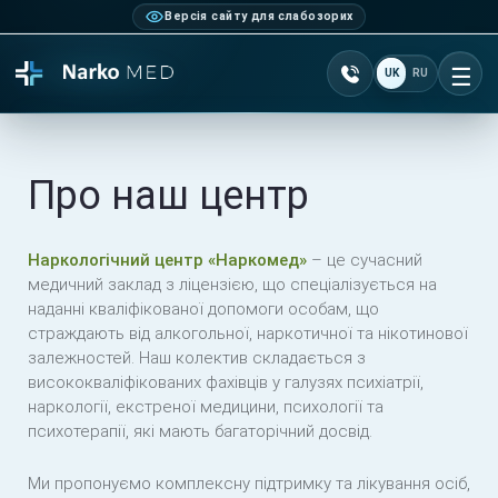
Версія сайту для слабозорих
Зателефонувати +38 0
UK
RU
Ві
Про наш центр
Наркологічний центр «Наркомед»
– це сучасний
медичний заклад з ліцензією, що спеціалізується на
наданні кваліфікованої допомоги особам, що
страждають від алкогольної, наркотичної та нікотинової
залежностей. Наш колектив складається з
висококваліфікованих фахівців у галузях психіатрії,
наркології, екстреної медицини, психології та
психотерапії, які мають багаторічний досвід.
Ми пропонуємо комплексну підтримку та лікування осіб,