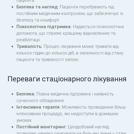
пацієнта.
Безпека та нагляд:
Пацієнти перебувають під
постійним медичним контролем, що забезпечує їх
безпеку та комфорт.
Психологічна підтримка:
Надається психологічна
допомога, що сприяє кращому відновленню та
реабілітації.
Тривалість:
Процес лікування може тривати від
кількох годин до кількох діб, в залежності від стану
пацієнта та тривалості запою.
Переваги стаціонарного лікування
Безпека:
Повна медична підтримка і наявність
сучасного обладнання.
Інтенсивна терапія:
Можливість проведення більш
інтенсивних процедур, які недоступні в домашніх
умовах.
Постійний моніторинг:
Цілодобовий нагляд
дозволяє швидко реагувати на будь-які зміни у стані