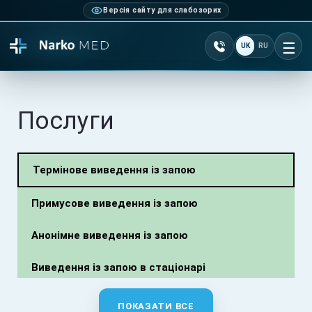
Версія сайту для слабозорих
Зателефонувати +38 0
UK
RU
Ві
Послуги
Термінове виведення із запою
Примусове виведення із запою
Анонімне виведення із запою
Виведення із запою в стаціонарі
Крапельниця від Алкоголю
ПОКАЗАТИ ВСЕ