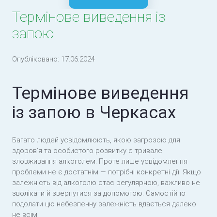
Термінове виведення із
Виведення із запою вдома
запою
Амбулаторний курс лікування стану відміни
алкоголю
Опубліковано:
17.06.2024
Термінове виведення
із запою в Черкасах
Багато людей усвідомлюють, якою загрозою для
здоров’я та особистого розвитку є тривале
зловживання алкоголем. Проте лише усвідомлення
проблеми не є достатнім — потрібні конкретні дії. Якщо
залежність від алкоголю стає регулярною, важливо не
зволікати й звернутися за допомогою. Самостійно
подолати цю небезпечну залежність вдається далеко
не всім.