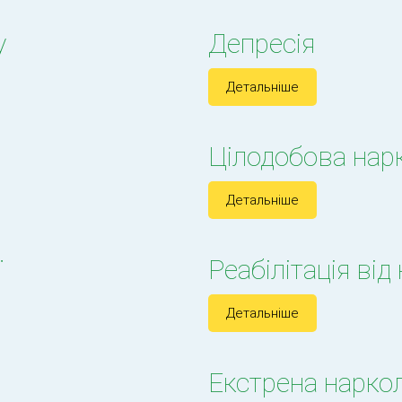
у
Депресія
Детальніше
Цілодобова нар
Детальніше
ї
Реабілітація від
Детальніше
н
Екстрена нарко