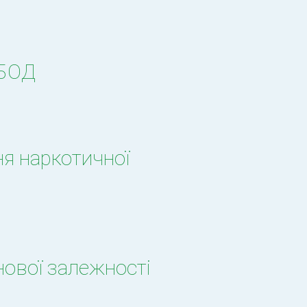
УБОД
ня наркотичної
нової залежності