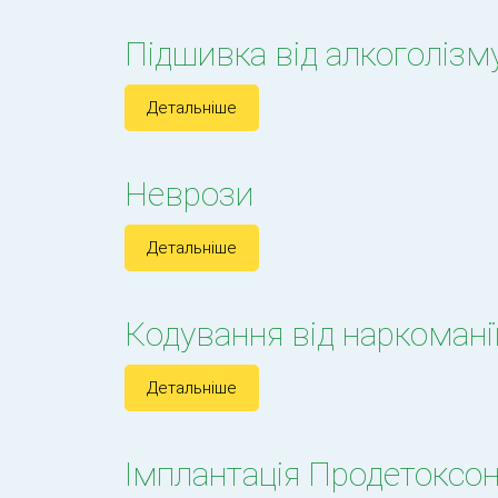
Підшивка від алкоголізм
Детальніше
Неврози
Детальніше
Кодування від наркомані
Детальніше
Імплантація Продетоксо