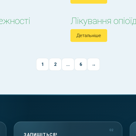
лежності
Лікування опіої
Детальніше
1
2
…
6
→
ЗАПИШІТЬСЯ!