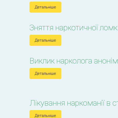
Детальніше
Зняття наркотичної лом
Детальніше
Виклик нарколога аноні
Детальніше
Лікування наркоманії в с
Детальніше