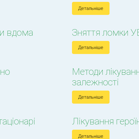
Детальніше
ки вдома
Зняття ломки 
Детальніше
мно
Методи лікуван
залежності
Детальніше
таціонарі
Лікування герої
Детальніше