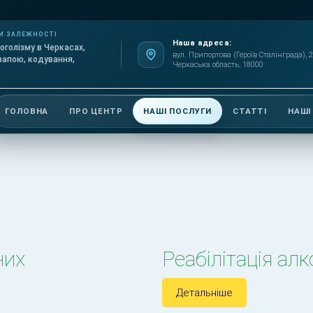
И ЗАЛЕЖНОСТІ
Наша адреса:
оголізму в Черкасах,
вул. Припортова (Героїв Сталінграда), 2
запою, кодування,
Черкаська область, 18000
ГОЛОВНА
ПРО ЦЕНТР
НАШІ ПОСЛУГИ
СТАТТІ
НАШІ
них
Реабілітація ал
Детальніше