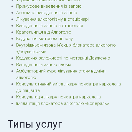
Примусове виведення із запою
Анонімне виведення із запою
Лікування алкоголізму в стаціонарі
Виведення із запою в стаціонарі
Крапельниця від Алкоголю
Кодування методом гіпнозу
Внутрішньом'язова ін'єкція блокатора алкоголю
«Дісульфірам»
Кодування залежності по методиці Довженко
Виведення із запою вдома
Амбулаторний курс лікування стану відміни
алкоголю
Консультативний виїзд лікаря психіатра-нарколога
до пацієнта
Консультація лікаря психіатра-нарколога
Імплантація блокатора алкоголю «Еспераль»
Типы услуг