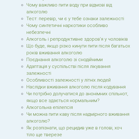
Чому важливо пити воду при відмові від
алкоголю
Тест: перевір, чи є у тебе ознаки залежності
Чому синтетичні наркотики особливо
небезпечні
Алкоголь і репродуктивне здоров’я у чоловіків
Що буде, якщо різко кинути пити після багатьох
років вживання алкоголю
Поєднання алкоголю зі снодійними
Адаптація у суспільстві після лікування
залежності
Особливості залежності у літніх людей
Наслідки вживання алкоголю після кодування
Чи потрібно долучатися до анонімних спільнот,
якщо все здається нормальним?
Алкогольна епілепсія
Чи можна пити каву після надмірного вживання
алкоголю?
Як розпізнати, що рецидив уже в голові, хоч
тіло ще тверезе