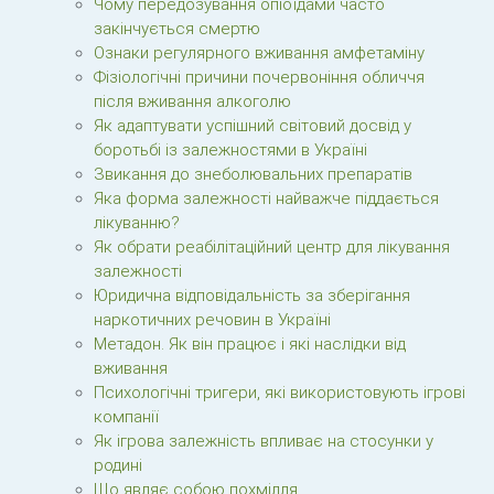
Чому передозування опіоїдами часто
закінчується смертю
Ознаки регулярного вживання амфетаміну
Фізіологічні причини почервоніння обличчя
після вживання алкоголю
Як адаптувати успішний світовий досвід у
боротьбі із залежностями в Україні
Звикання до знеболювальних препаратів
Яка форма залежності найважче піддається
лікуванню?
Як обрати реабілітаційний центр для лікування
залежності
Юридична відповідальність за зберігання
наркотичних речовин в Україні
Метадон. Як він працює і які наслідки від
вживання
Психологічні тригери, які використовують ігрові
компанії
Як ігрова залежність впливає на стосунки у
родині
Що являє собою похмілля