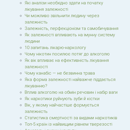
Які аналізи необхідно здати на початку
лікування залежності
Чи можливо звільнити людину через
залежність
Залежність, перфекціонізм та самобичування
Як залежності впливають на імунну систему
людини
10 запитань лікарю-наркологу
Чому нікотин посилює потяг до алкоголю
Як вік впливає на ефективність лікування
залежності
Чому канабіс — не безвинна трава
Яка форма залежності найважче піддається
лікуванню?
Вплив алкоголю на обмін речовин і набір ваги
Як наркотики руйнують зуби й кістки
Вік, у якому найчастіше формується
залежність
Статистика смертності за видами наркотиків
Топ-5 країн із найвищим рівнем тверезості