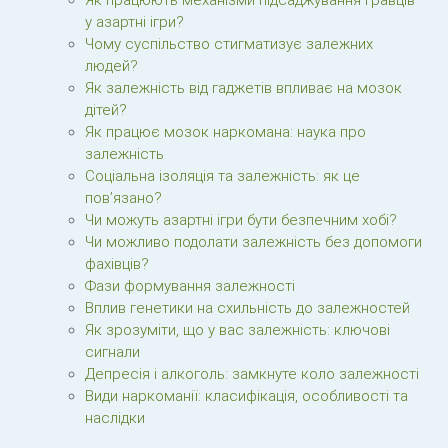
Як працюють механізми підсаджування гравців
у азартні ігри?
Чому суспільство стигматизує залежних
людей?
Як залежність від гаджетів впливає на мозок
дітей?
Як працює мозок наркомана: наука про
залежність
Соціальна ізоляція та залежність: як це
пов’язано?
Чи можуть азартні ігри бути безпечним хобі?
Чи можливо подолати залежність без допомоги
фахівців?
Фази формування залежності
Вплив генетики на схильність до залежностей
Як зрозуміти, що у вас залежність: ключові
сигнали
Депресія і алкоголь: замкнуте коло залежності
Види наркоманії: класифікація, особливості та
наслідки