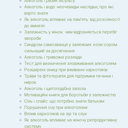
Алкоголь і ризик інсульту
Алкоголь і водії: неочевидні наслідки, про які
варто знати
Як алкоголь впливає на пам’ять: від розсіяності
до амнезії
Залежність у жінок: чим відрізняється перебіг
хвороби
Синдром самозванця у залежних: коли сором
сильніший за досягнення
Алкоголь і тривожні розлади
Тест для визначення зловживання алкоголем
Розширені зіниці при вживанні наркотиків
Трави та фітотерапія для підтримки печінки і
нирок
Алкоголь і щитоподібна залоза
Мотиваційні книги для боротьби з залежністю
Сіль і спайс: що потрібно знати батькам
Порушення сну при алкоголізмі
Вплив наркотиків на зір та слух
Як алкоголь впливає на жіночу репродуктивну
систему