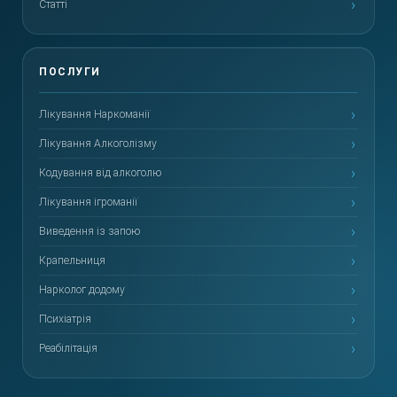
Статті
Лікування Наркоманії
Лікування Алкоголізму
Кодування від алкоголю
Лікування ігроманії
Виведення із запою
Крапельниця
Нарколог додому
Психіатрія
Реабілітація