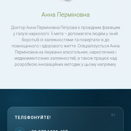
Анна Перміновна
Доктор Анна Перміновна Петрова є провідним фахівцем
у галузі наркології. Її мета – допомагати людям у їхній
боротьбі із залежностями та повертати їх до
повноцінного і здорового життя. Спеціалізується Анна
Перміновна на лікуванні алкогольних, наркотичних і
медикаментозних залежностей, а також працює над
розробкою інноваційних методик у цьому напрямку.
ТЕЛЕФОНУЙТЕ!