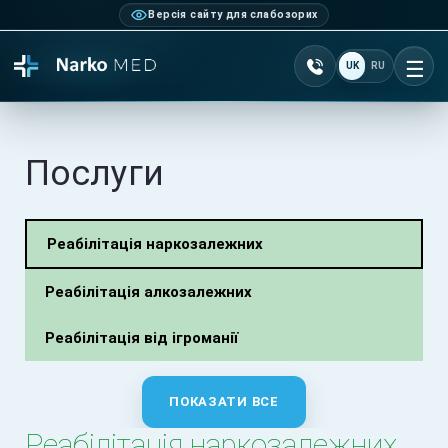
Версія сайту для слабозорих
Зателефонувати +38 0
UK
RU
Ві
Послуги
Реабілітація наркозалежних
Реабілітація алкозалежних
Реабілітація від ігроманії
ПОКАЗАТИ ВСЕ
Реабілітація наркозалежних