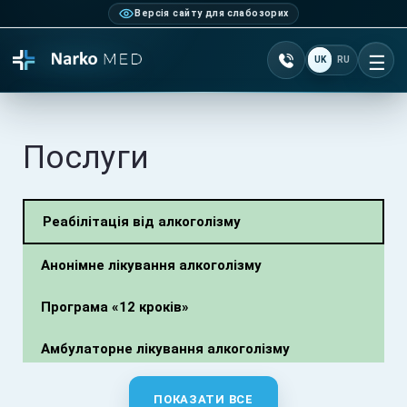
Версія сайту для слабозорих
Зателефонувати +38 0
UK
RU
Ві
Послуги
Реабілітація від алкоголізму
Анонімне лікування алкоголізму
Програма «12 кроків»
Амбулаторне лікування алкоголізму
Лікування алкоголізму гіпнозом
ПОКАЗАТИ ВСЕ