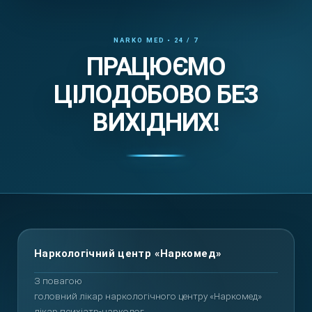
ПРАЦЮЄМО
ЦІЛОДОБОВО БЕЗ
ВИХІДНИХ!
Повернутися вгору
З повагою
головний лікар наркологічного центру «Наркомед»
лікар психіатр-нарколог