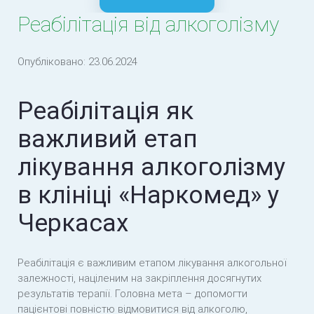
Реабілітація від алкоголізму
Лікування підліткового алкоголізму
Лікування жіночого алкоголізму
Опубліковано:
23.06.2024
Лікування пивного алкоголізму
Реабілітація як
Психологічна допомога в разі алкоголізму
важливий етап
Лікування похмілля
лікування алкоголізму
Лікування алкогольної інтоксикації
в клініці «Наркомед» у
Комплексне лікування алкоголізму
Черкасах
Медикаментозне лікування алкоголізму
Реабілітація є важливим етапом лікування алкогольної
Методи лікування алкоголізму
залежності, націленим на закріплення досягнутих
результатів терапії. Головна мета – допомогти
пацієнтові повністю відмовитися від алкоголю,
Етапи лікування алкоголізму