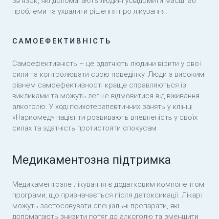
зв’язок, які допомагають людині усвідомити масштаб
проблеми та ухвалити рішення про лікування.
САМОЕФЕКТИВНІСТЬ
Самоефективність – це здатність людини вірити у свої
сили та контролювати свою поведінку. Люди з високим
рівнем самоефективності краще справляються із
викликами та можуть легше відмовитися від вживання
алкоголю. У ході психотерапевтичних занять у клініці
«Наркомед» пацієнти розвивають впевненість у своїх
силах та здатність протистояти спокусам.
Медикаментозна підтримка
Медикаментозне лікування є додатковим компонентом
програми, що призначається після детоксикації. Лікарі
можуть застосовувати спеціальні препарати, які
допомагають знизити потяг до алкоголю та зменшити