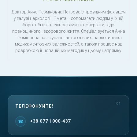
Доктор Анна Перміновна Петрова є провідним фахівцем
у галузі наркології. Її мета – допомагати людям у їхній
боротьбі із залежностями та повертати їх до
повноцінного і здорового життя. Спеціалізується Анна
Перміновна на лікуванні алкогольних, наркотичних і
медикаментозних залежностей, а також працює над
розробкою інноваційних методик у цьому напрямку.
ТЕЛЕФОНУЙТЕ!
+38 077 1000-437