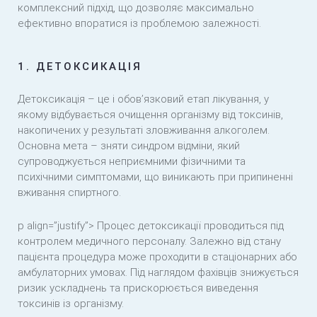
комплексний підхід, що дозволяє максимально
ефективно впоратися із проблемою залежності.
1. ДЕТОКСИКАЦІЯ
Детоксикація – це і обов’язковий етап лікування, у
якому відбувається очищення організму від токсинів,
накопичених у результаті зловживання алкоголем.
Основна мета – зняти синдром відміни, який
супроводжується неприємними фізичними та
психічними симптомами, що виникають при припиненні
вживання спиртного.
p align=”justify”> Процес детоксикації проводиться під
контролем медичного персоналу. Залежно від стану
пацієнта процедура може проходити в стаціонарних або
амбулаторних умовах. Під наглядом фахівців знижується
ризик ускладнень та прискорюється виведення
токсинів із організму.