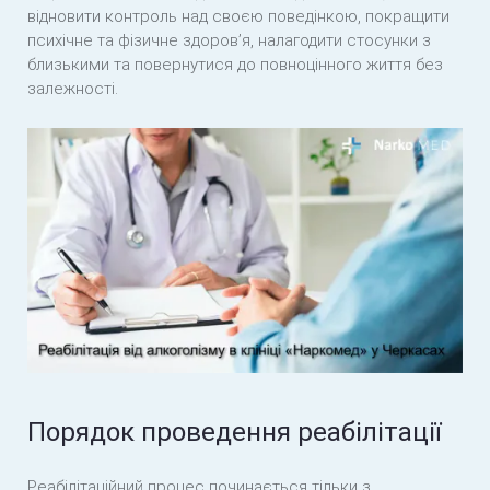
відновити контроль над своєю поведінкою, покращити
психічне та фізичне здоров’я, налагодити стосунки з
Стадії алкоголізму
близькими та повернутися до повноцінного життя без
залежності.
Причини алкоголізму
Лікування алкоголізму вдома
Лікування алкоголізму в стаціонарі
Порядок проведення реабілітації
Реабілітаційний процес починається тільки з