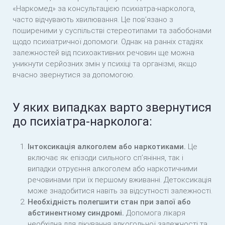
«Наркомед» за консультацією психіатра-нарколога,
часто відчувають хвилювання. Це пов’язано з
поширеними у суспільстві стереотипами та забобонами
щодо психіатричної допомоги. Однак на ранніх стадіях
залежностей від психоактивних речовин ще можна
уникнути серйозних змін у психіці та організмі, якщо
вчасно звернутися за допомогою.
У яких випадках варто звернутися
до психіатра-нарколога:
Інтоксикація алкоголем або наркотиками.
Це
включає як епізоди сильного сп’яніння, так і
випадки отруєння алкоголем або наркотичними
речовинами при їх першому вживанні. Детоксикація
може знадобитися навіть за відсутності залежності.
Необхідність полегшити стан при запої або
абстинентному синдромі.
Допомога лікаря
необхідна для лікування алкогольної залежності та