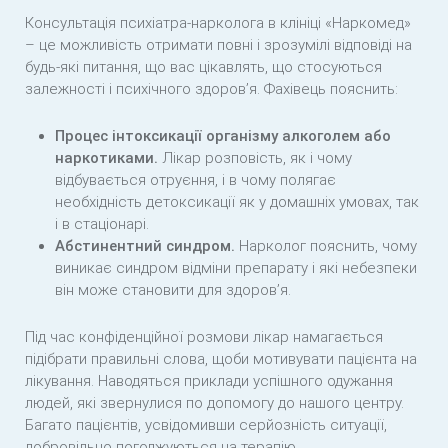
Консультація психіатра-нарколога в клініці «Наркомед»
– це можливість отримати повні і зрозумілі відповіді на
будь-які питання, що вас цікавлять, що стосуються
залежності і психічного здоров’я. Фахівець пояснить:
Процес інтоксикації організму алкоголем або
наркотиками.
Лікар розповість, як і чому
відбувається отруєння, і в чому полягає
необхідність детоксикації як у домашніх умовах, так
і в стаціонарі.
Абстинентний синдром.
Нарколог пояснить, чому
виникає синдром відміни препарату і які небезпеки
він може становити для здоров’я.
Під час конфіденційної розмови лікар намагається
підібрати правильні слова, щоби мотивувати пацієнта на
лікування. Наводяться приклади успішного одужання
людей, які звернулися по допомогу до нашого центру.
Багато пацієнтів, усвідомивши серйозність ситуації,
добровільно погоджуються на терапію.