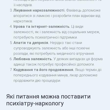
її наслідків.
Лікування наркозалежності.
Фахівець допоможе
впоратися зі ламкою і розробити план відмови від
наркотиків.
Ігрова та інтернет-залежність.
Ці види
залежності, як і залежність від соціальних мереж,
потребують психіатричної підтримки.
Апатія та депресія.
Нерідко такі стани
супроводжують залежність або інші психічні
розлади, які потребують медичного втручання.
Любовна залежність.
У деяких випадках ця форма
адикції також потребує професійної допомоги.
Кодування та його продовження.
Якщо термін дії
попереднього кодування минув, лікар допоможе
продовжити дію процедури.
Які питання можна поставити
психіатру-наркологу