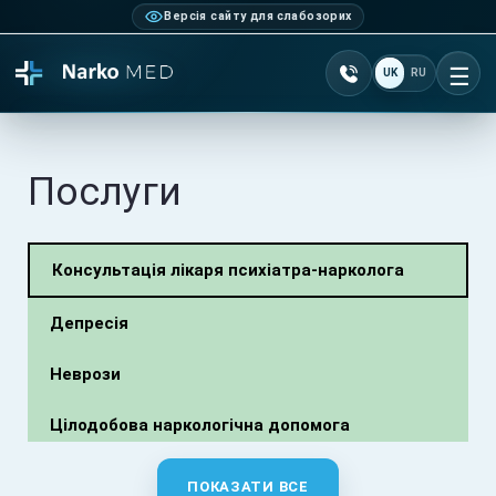
Версія сайту для слабозорих
Зателефонувати +38 0
UK
RU
Ві
Послуги
Консультація лікаря психіатра-нарколога
Депресія
Неврози
Цілодобова наркологічна допомога
Консультативний виїзд лікаря психіатра-
ПОКАЗАТИ ВСЕ