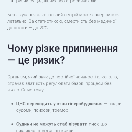
ризик суїцидальних або агресивних дій.
Без лікування алкогольний делірій може завершитися
летально. За статистикою, смертність без медичної
допомоги — до 20%.
Чому різке припинення
— це ризик?
Організм, який звик до постійної наявності алкоголю,
втрачає здатність регулювати базові процеси без
нього. Саме тому:
ЦНС переходить у стан гіперзбудження
— звідси
судоми, психози, тремор.
Судини не можуть стабілізувати тиск
, що
викликає гіпертонічні кризи.