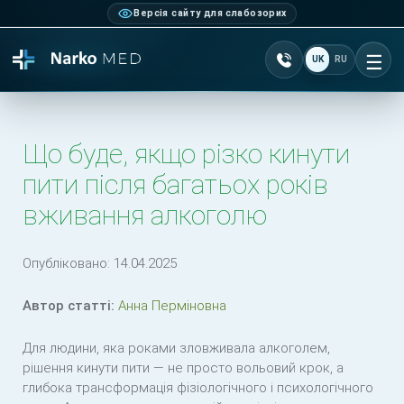
Версія сайту для слабозорих
Зателефонувати +38 0
UK
RU
Ві
Що буде, якщо різко кинути
пити після багатьох років
вживання алкоголю
Опубліковано:
14.04.2025
Автор статті:
Анна Перміновна
Для людини, яка роками зловживала алкоголем,
рішення кинути пити — не просто вольовий крок, а
глибока трансформація фізіологічного і психологічного