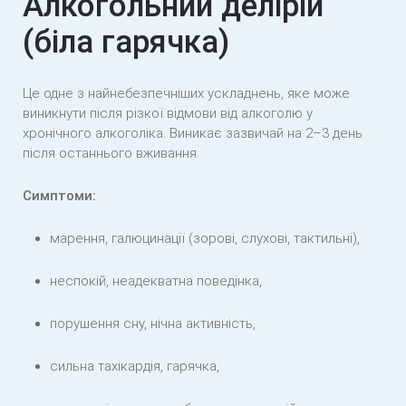
Алкогольний делірій
(біла гарячка)
Це одне з найнебезпечніших ускладнень, яке може
виникнути після різкої відмови від алкоголю у
хронічного алкоголіка. Виникає зазвичай на 2–3 день
після останнього вживання.
Симптоми:
марення, галюцинації (зорові, слухові, тактильні),
неспокій, неадекватна поведінка,
порушення сну, нічна активність,
сильна тахікардія, гарячка,