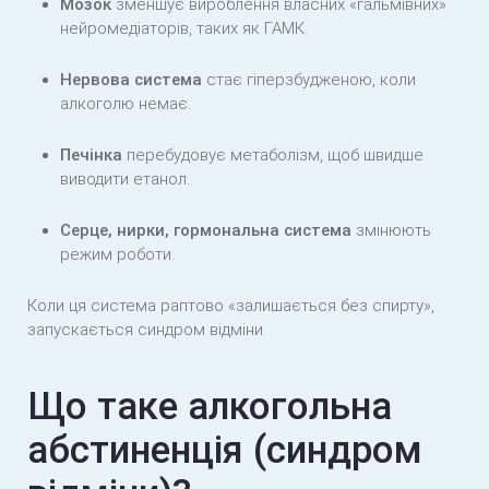
Мозок
зменшує вироблення власних «гальмівних»
нейромедіаторів, таких як ГАМК.
Нервова система
стає гіперзбудженою, коли
алкоголю немає.
Печінка
перебудовує метаболізм, щоб швидше
виводити етанол.
Серце, нирки, гормональна система
змінюють
режим роботи.
Коли ця система раптово «залишається без спирту»,
запускається синдром відміни.
Що таке алкогольна
абстиненція (синдром