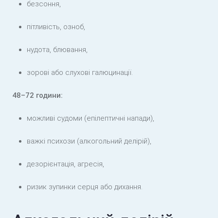
безсоння,
пітливість, озноб,
нудота, блювання,
зорові або слухові галюцинації.
48–72 години:
можливі судоми (епілептичні напади),
важкі психози (алкогольний делірій),
дезорієнтація, агресія,
ризик зупинки серця або дихання.