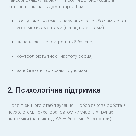
Найбезпечніший варіант — пройти детоксикацію в
стаціонарі під наглядом лікарів. Там:
поступово знижують дозу алкоголю або замінюють
його медикаментами (бензодіазепінами),
відновлюють електролітний баланс,
контролюють тиск і частоту серця,
запобігають психозам і судомам.
2. Психологічна підтримка
Після фізичного стабілізування — обов’язкова робота з
психологом, психотерапевтом чи участь у групах
підтримки (наприклад, АА — Анонімні Алкоголіки).