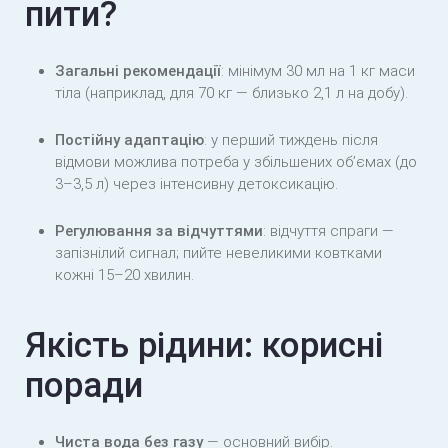
пити?
Загальні рекомендації
: мінімум 30 мл на 1 кг маси
тіла (наприклад, для 70 кг — близько 2,1 л на добу).
Постійну адаптацію
: у перший тиждень після
відмови можлива потреба у збільшених об’ємах (до
3–3,5 л) через інтенсивну детоксикацію.
Регулювання за відчуттями
: відчуття спраги —
запізнілий сигнал; пийте невеликими ковтками
кожні 15–20 хвилин.
Якість рідини: корисні
поради
Чиста вода без газу
— основний вибір.