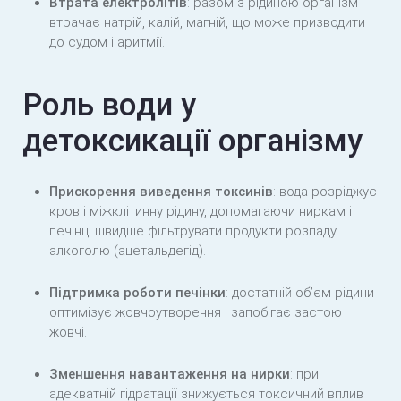
Втрата електролітів
: разом з рідиною організм
втрачає натрій, калій, магній, що може призводити
до судом і аритмії.
Роль води у
детоксикації організму
Прискорення виведення токсинів
: вода розріджує
кров і міжклітинну рідину, допомагаючи ниркам і
печінці швидше фільтрувати продукти розпаду
алкоголю (ацетальдегід).
Підтримка роботи печінки
: достатній об’єм рідини
оптимізує жовчоутворення і запобігає застою
жовчі.
Зменшення навантаження на нирки
: при
адекватній гідратації знижується токсичний вплив