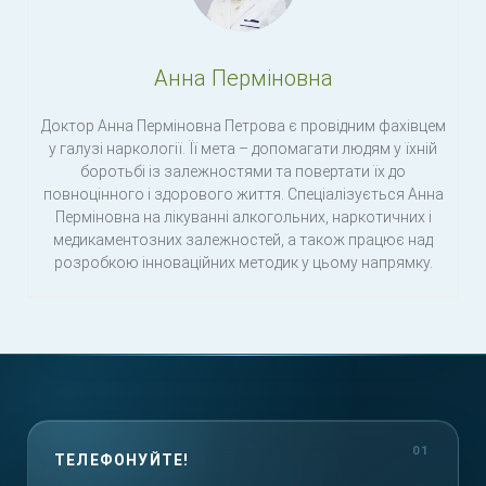
Анна Перміновна
Доктор Анна Перміновна Петрова є провідним фахівцем
у галузі наркології. Її мета – допомагати людям у їхній
боротьбі із залежностями та повертати їх до
повноцінного і здорового життя. Спеціалізується Анна
Перміновна на лікуванні алкогольних, наркотичних і
медикаментозних залежностей, а також працює над
розробкою інноваційних методик у цьому напрямку.
ТЕЛЕФОНУЙТЕ!