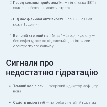
Перед кожним прийомом їжі
— підготовка ШКТ і
зниження бажання «заїсти стрес».
Під час фізичної активності
— по 150–200 мл
кожні 15 хвилин.
Вечірній «теплий напій»
за 1–2 години до сну —
без кофеїну, злегка підсолений для підтримки
електролітного балансу.
Сигнали про
недостатню гідратацію
Темний колір сечі
— яскравий індикатор дефіциту
води.
Сухість шкіри і губ
— потреба у негайній гідратації.