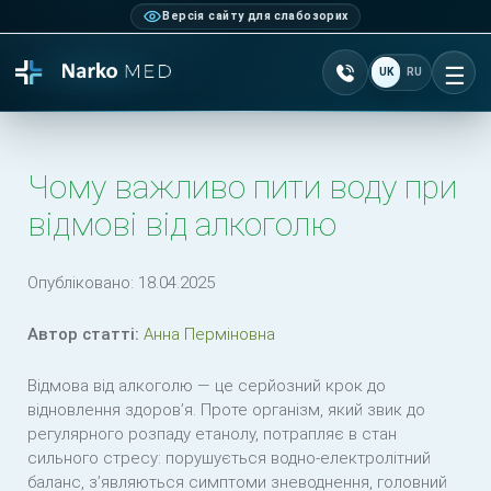
Версія сайту для слабозорих
Зателефонувати +38 0
UK
RU
Ві
Чому важливо пити воду при
відмові від алкоголю
Опубліковано:
18.04.2025
Автор статті:
Анна Перміновна
Відмова від алкоголю — це серйозний крок до
відновлення здоров’я. Проте організм, який звик до
регулярного розпаду етанолу, потрапляє в стан
сильного стресу: порушується водно-електролітний
баланс, з’являються симптоми зневоднення, головний