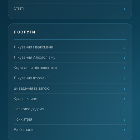
Статті
Лікування Наркоманії
Лікування Алкоголізму
Кодування від алкоголю
Лікування ігроманії
Виведення із запою
Крапельниця
Нарколог додому
Психіатрія
Реабілітація