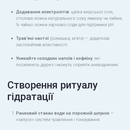
Додавання електролітів
: щіпка морської солі,
столова ложка натурального соку лимону чи лайма,
¼ чайної ложки харчової соди для підтримки pH.
Трав’яні настої
(ромашка, м’ята) — додаткові
заспокійливі властивості.
Уникайте солодких напоїв і кофеїну
, які
посилюють діурез і можуть сприяти зневодненню.
Створення ритуалу
гідратації
Ранковий стакан води на порожній шлунок
—
«запуск» систем травлення і тонізування.